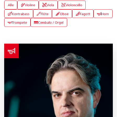
Alle
Violine
Viola
Violoncello
Kontrabass
Flöte
Oboe
Fagott
Horn
Trompete
Cembalo / Orgel