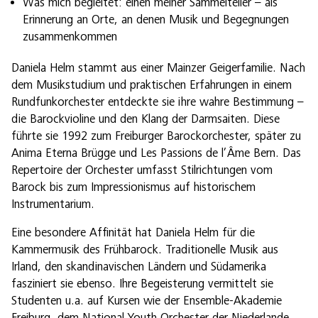
Was mich begleitet: einen meiner Sammelteller – als
Erinnerung an Orte, an denen Musik und Begegnungen
zusammenkommen
Daniela Helm stammt aus einer Mainzer Geigerfamilie. Nach
dem Musikstudium und praktischen Erfahrungen in einem
Rundfunkorchester entdeckte sie ihre wahre Bestimmung –
die Barockvioline und den Klang der Darmsaiten. Diese
führte sie 1992 zum Freiburger Barockorchester, später zu
Anima Eterna Brügge und Les Passions de l’Âme Bern. Das
Repertoire der Orchester umfasst Stilrichtungen vom
Barock bis zum Impressionismus auf historischem
Instrumentarium.
Eine besondere Affinität hat Daniela Helm für die
Kammermusik des Frühbarock. Traditionelle Musik aus
Irland, den skandinavischen Ländern und Südamerika
fasziniert sie ebenso. Ihre Begeisterung vermittelt sie
Studenten u.a. auf Kursen wie der Ensemble-Akademie
Freiburg, dem National Youth Orchester der Niederlande,