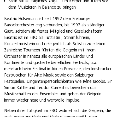
Mein Ritual: tägliches Yoga – um Körper und Atem vor
dem Musizieren in Balance zu bringen
Beatrix Hülsemann ist seit 1992 dem Freiburger
Barockorchester eng verbunden, bis 1997 als ständiger
Gast, seitdem als festes Mitglied und Gesellschafterin.
Beatrix ist im FBO als Tuttistin , Stimmführerin,
Konzertmeisterin und gelegentlich als Solistin zu erleben.
Zahlreiche Tourneen führten die Geigerin mit ihrem
Orchester in nahezu alle europäischen Länder und
Kontinente und gastierte bei etlichen Festivals, u.a.
mehrfach beim Festival in Aix en Provence, den Innsbrucker
Festwochen für Alte Musik sowie den Salzburger
Festspielen. Dirigentenpersönlichkeiten wie Réne Jacobs, Sir
Simon Rattle und Teodor Currentzis bereichern das
Musikschaffen des Ensembles und geben der Geigerin
immer wieder neue und wertvolle Impulse.
Neben ihrer Tätigkeit im FBO widmet sich die Geigerin, die
auch gerne zur Viola und Viola d´amore greift, dem