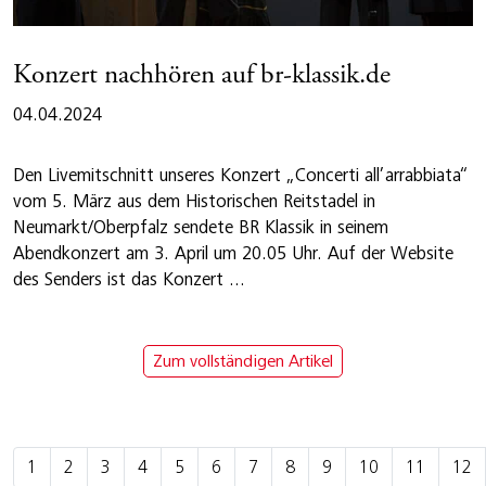
Konzert nachhören auf br-klassik.de
04.04.2024
Den Livemitschnitt unseres Konzert „Concerti all’arrabbiata“
vom 5. März aus dem Historischen Reitstadel in
Neumarkt/Oberpfalz sendete BR Klassik in seinem
Abendkonzert am 3. April um 20.05 Uhr. Auf der Website
des Senders ist das Konzert ...
Zum vollständigen Artikel
1
2
3
4
5
6
7
8
9
10
11
12