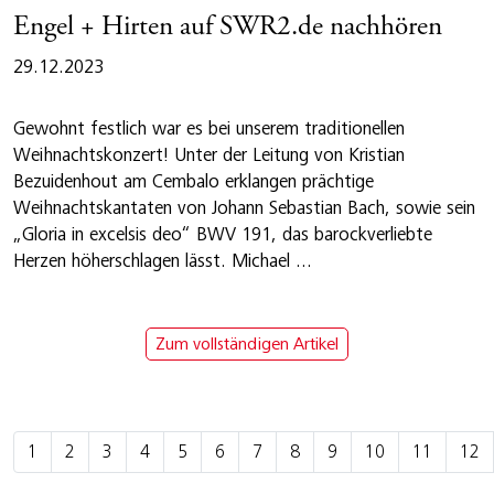
Engel + Hirten auf SWR2.de nachhören
29.12.2023
Gewohnt festlich war es bei unserem traditionellen
Weihnachtskonzert! Unter der Leitung von Kristian
Bezuidenhout am Cembalo erklangen prächtige
Weihnachtskantaten von Johann Sebastian Bach, sowie sein
„Gloria in excelsis deo“ BWV 191, das barockverliebte
Herzen höherschlagen lässt. Michael ...
Zum vollständigen Artikel
1
2
3
4
5
6
7
8
9
10
11
12