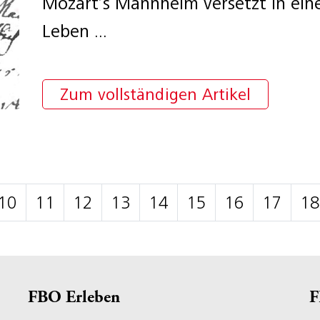
Mozart’s Mannheim versetzt in eine
Leben ...
Zum vollständigen Artikel
10
11
12
13
14
15
16
17
18
FBO Erleben
F