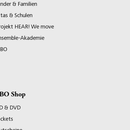
inder & Familien
itas & Schulen
rojekt HEAR! We move
nsemble-Akademie
JBO
BO Shop
D & DVD
ickets