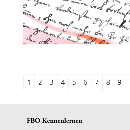
1
2
3
4
5
6
7
8
9
FBO Kennenlernen