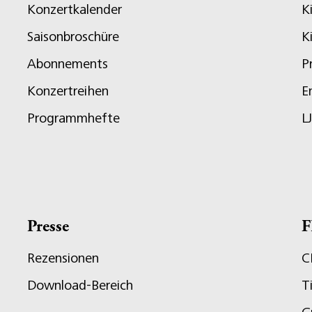
Konzertkalender
K
Saisonbroschüre
K
Abonnements
P
Konzertreihen
E
Programmhefte
L
Presse
F
Rezensionen
C
Download-Bereich
T