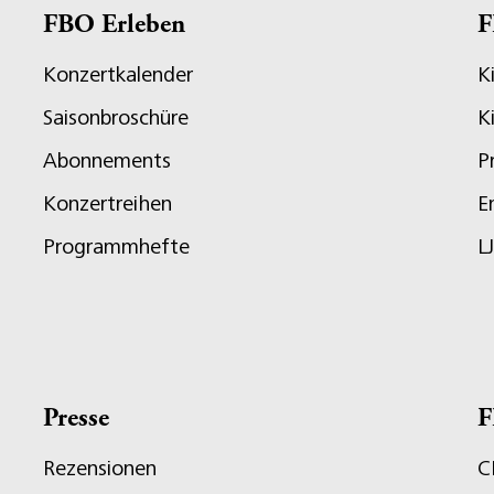
FBO Erleben
F
Konzertkalender
K
Saisonbroschüre
K
Abonnements
P
Konzertreihen
E
Programmhefte
L
Presse
F
Rezensionen
C