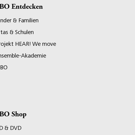
BO Entdecken
inder & Familien
itas & Schulen
rojekt HEAR! We move
nsemble-Akademie
JBO
BO Shop
D & DVD