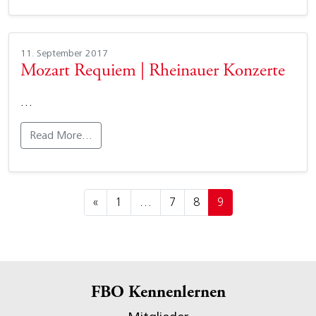
11. September 2017
Mozart Requiem | Rheinauer Konzerte
…
Read More…
Posts navigation
«
1
…
7
8
9
FBO Kennenlernen