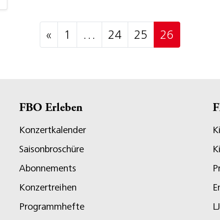
Posts navigation
«
1
…
24
25
26
FBO Erleben
F
Konzertkalender
K
Saisonbroschüre
K
Abonnements
P
Konzertreihen
E
Programmhefte
L