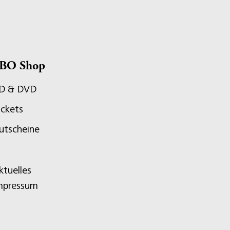
BO Shop
D & DVD
ickets
utscheine
ktuelles
mpressum