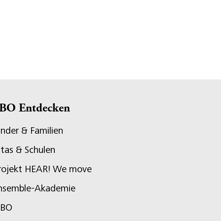
BO Entdecken
inder & Familien
itas & Schulen
rojekt HEAR! We move
nsemble-Akademie
JBO