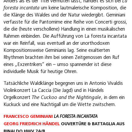
Anders als es der Titel vermuten lässt, handelt es sich bei
La
foresta incantata
um keine lautmalerische Komposition, die
die Klänge des Waldes und der Natur wiedergibt. Geminiani
verfasste für die Pantomime eine Reihe von Concerti grossi,
die die (heute verschollene) Handlung in einen musikalischen
Rahmen einbinden. Die Aufführung von La foresta incantata
war ein Reinfall, was eventuell an der unorthodoxen
Kompositionsweise Geminianis lag. Seine exaltierten
Rhythmen brachten ihm bei seinen Zeitgenossen den Ruf
eines „Exzentrikers“ ein – umso spannender ist diese
individuelle Musik für heutige Ohren.
Tatsächliche Waldklänge begegnen uns in Antonio Vivaldis
Violinkonzert La Caccia (Die Jagd) und in Händels
Orgelkonzert
The Cuckoo and the Nightingale
, in dem ein
Kuckuck und eine Nachtigall um die Wette zwitschern.
FRANCESCO GEMINIANI
LA FORESTA INCANTATA
GEORG FRIEDRICH HÄNDEL
OUVERTÜRE & BATTAGLIA AUS
RINALDO HWV 7A/B