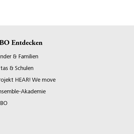
BO Entdecken
inder & Familien
itas & Schulen
rojekt HEAR! We move
nsemble-Akademie
JBO