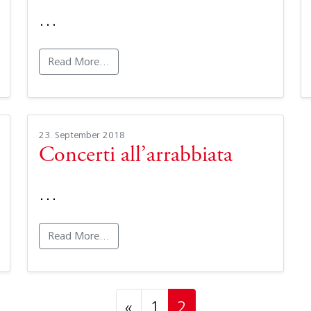
…
Read More…
23. September 2018
Concerti all’arrabbiata
…
Read More…
Posts navigation
«
1
2