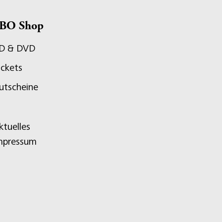
BO Shop
D & DVD
ickets
utscheine
ktuelles
mpressum