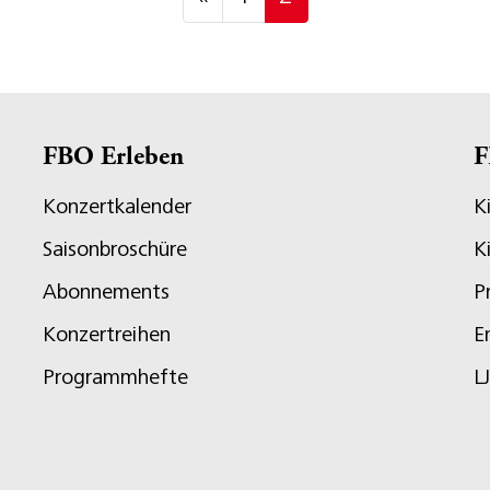
FBO Erleben
F
Konzertkalender
K
Saisonbroschüre
K
Abonnements
P
Konzertreihen
E
Programmhefte
L