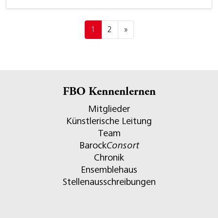
Posts navigation
1
2
»
FBO Kennenlernen
Mitglieder
Künstlerische Leitung
Team
Barock
Consort
Chronik
Ensemblehaus
Stellenausschreibungen