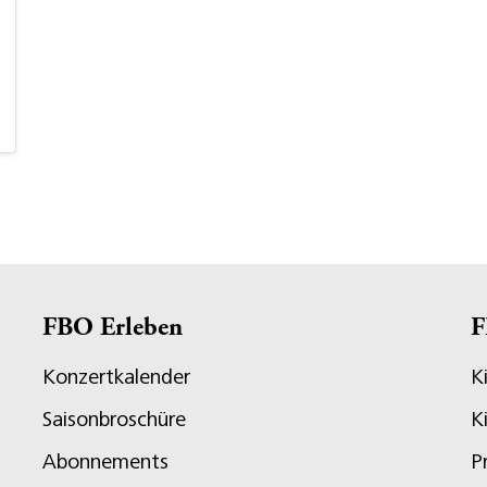
FBO Erleben
F
Konzertkalender
K
Saisonbroschüre
K
Abonnements
P