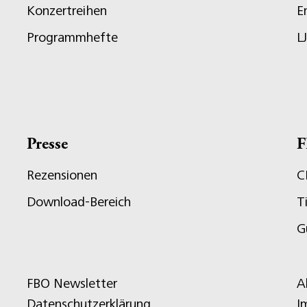
Konzertreihen
E
Programmhefte
L
Presse
F
Rezensionen
C
Download-Bereich
T
G
FBO Newsletter
A
Datenschutzerklärung
I