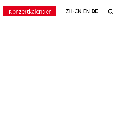
Konzertkalender
ZH-CN
EN
DE