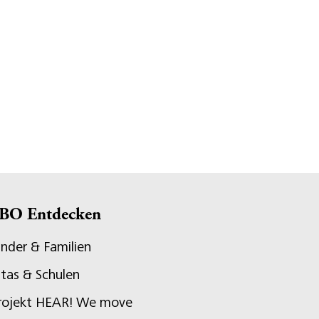
BO Entdecken
inder & Familien
itas & Schulen
rojekt HEAR! We move