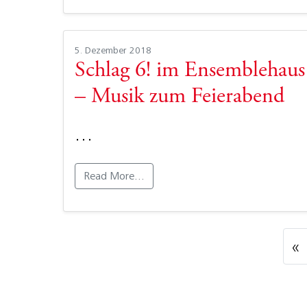
5. Dezember 2018
Schlag 6! im Ensemblehaus
– Musik zum Feierabend
…
Read More…
Po
«