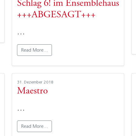
Schlag 6! im Ensemblehaus
+++ABGESAGT+++
…
Read More…
31. Dezember 2018
Maestro
…
Read More…