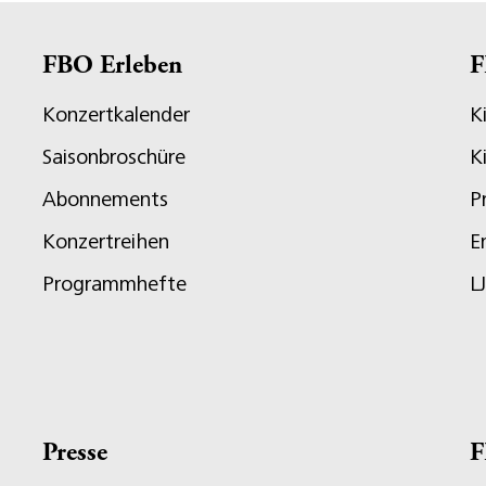
FBO Erleben
F
Konzertkalender
K
Saisonbroschüre
K
Abonnements
P
Konzertreihen
E
Programmhefte
L
Presse
F