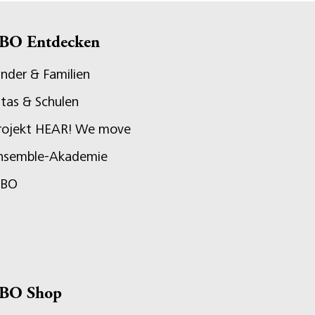
BO Entdecken
inder & Familien
itas & Schulen
rojekt HEAR! We move
nsemble-Akademie
JBO
BO Shop