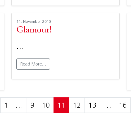
11. November 2018
Glamour!
…
Read More…
sts navigation
1
…
9
10
11
12
13
…
16