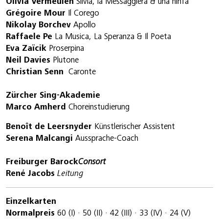
Olivia Vermeulen
Silvia, la Messaggiera & una ninfa
Grégoire Mour
Il Corego
Nikolay Borchev
Apollo
Raffaele Pe
La Musica, La Speranza & Il Poeta
Eva Zaïcik
Proserpina
Neil Davies
Plutone
Christian Senn
Caronte
Zürcher Sing-Akademie
Marco Amherd
Choreinstudierung
Benoît de Leersnyder
Künstlerischer Assistent
Serena Malcangi
Aussprache-Coach
Freiburger Barock
Consort
René Jacobs
Leitung
Einzelkarten
Normalpreis
60 (I) · 50 (II) · 42 (III) · 33 (IV) · 24 (V)