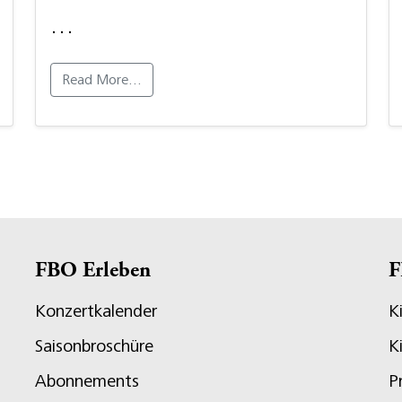
…
Read More…
FBO Erleben
F
Konzertkalender
K
Saisonbroschüre
K
Abonnements
P