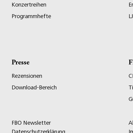
Konzertreihen
E
Programmhefte
L
Presse
F
Rezensionen
C
Download-Bereich
T
G
FBO Newsletter
A
Datenschutzerklärung
I