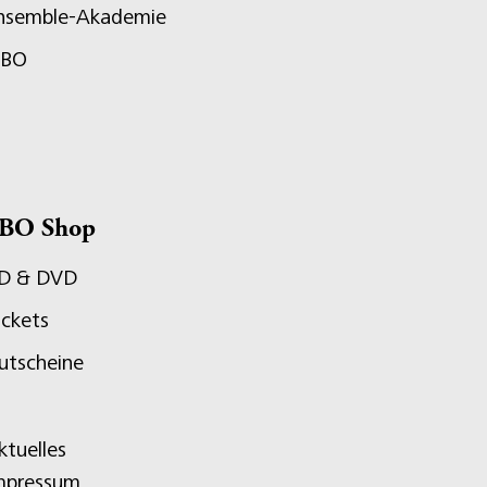
nsemble-Akademie
JBO
BO Shop
D & DVD
ickets
utscheine
ktuelles
mpressum