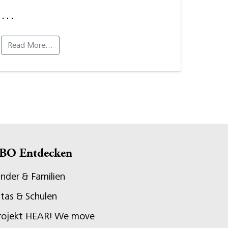
…
Read More…
BO Entdecken
inder & Familien
itas & Schulen
rojekt HEAR! We move