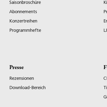
Saisonbroschüre
K
Abonnements
P
Konzertreihen
E
Programmhefte
L
Presse
F
Rezensionen
C
Download-Bereich
T
G