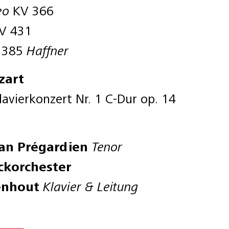
eo
KV 366
KV 431
V 385
Haffner
zart
avierkonzert Nr. 1 C-Dur op. 14
ian
Prégardien
Tenor
ckorchester
enhout
Klavier & Leitung