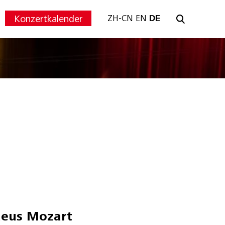
Konzertkalender
ZH-CN
EN
DE
eus Mozart