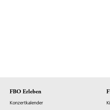
FBO Erleben
F
Konzertkalender
K