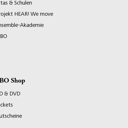
itas & Schulen
rojekt HEAR! We move
nsemble-Akademie
JBO
BO Shop
D & DVD
ickets
utscheine