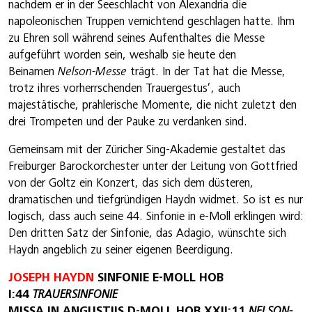
nachdem er in der Seeschlacht von Alexandria die
napoleonischen Truppen vernichtend geschlagen hatte. Ihm
zu Ehren soll während seines Aufenthaltes die Messe
aufgeführt worden sein, weshalb sie heute den
Beinamen
Nelson-Messe
trägt. In der Tat hat die Messe,
trotz ihres vorherrschenden Trauergestus’, auch
majestätische, prahlerische Momente, die nicht zuletzt den
drei Trompeten und der Pauke zu verdanken sind.
Gemeinsam mit der Züricher Sing-Akademie gestaltet das
Freiburger Barockorchester unter der Leitung von Gottfried
von der Goltz ein Konzert, das sich dem düsteren,
dramatischen und tiefgründigen Haydn widmet. So ist es nur
logisch, dass auch seine 44. Sinfonie in e-Moll erklingen wird:
Den dritten Satz der Sinfonie, das Adagio, wünschte sich
Haydn angeblich zu seiner eigenen Beerdigung.
JOSEPH HAYDN
SINFONIE E-MOLL HOB
I:44
TRAUERSINFONIE
MISSA IN ANGUSTIIS D-MOLL HOB XXII:11
NELSON-