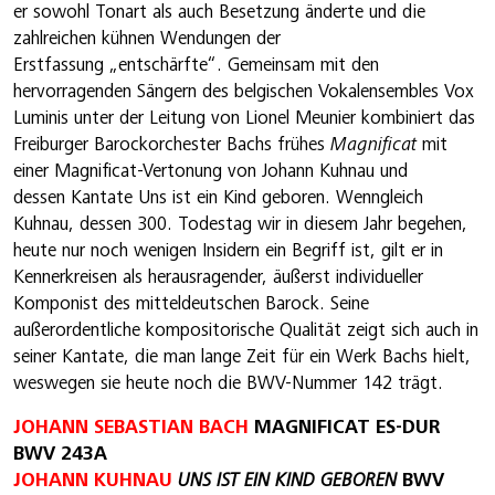
er sowohl Tonart als auch Besetzung änderte und die
zahlreichen kühnen Wendungen der
Erstfassung „entschärfte“. Gemeinsam mit den
hervorragenden Sängern des belgischen Vokalensembles Vox
Luminis unter der Leitung von Lionel Meunier kombiniert das
Freiburger Barockorchester Bachs frühes
Magnificat
mit
einer Magnificat-Vertonung von Johann Kuhnau und
dessen Kantate Uns ist ein Kind geboren. Wenngleich
Kuhnau, dessen 300. Todestag wir in diesem Jahr begehen,
heute nur noch wenigen Insidern ein Begriff ist, gilt er in
Kennerkreisen als herausragender, äußerst individueller
Komponist des mitteldeutschen Barock. Seine
außerordentliche kompositorische Qualität zeigt sich auch in
seiner Kantate, die man lange Zeit für ein Werk Bachs hielt,
weswegen sie heute noch die BWV-Nummer 142 trägt.
JOHANN SEBASTIAN BACH
MAGNIFICAT ES-DUR
BWV 243A
JOHANN KUHNAU
UNS IST EIN KIND GEBOREN
BWV