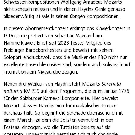
Schwesternkompositionen Wolfgang Amadeus Mozarts
nicht scheuen müssen und in denen Haydns Genie genauso
allgegenwärtig ist wie in seinen übrigen Kompositionen.
In diesem Abonnementkonzert erklingt das Klavierkonzert in
D-Dur, interpretiert von Sebastian Wienand am
Hammerklavier. Er ist seit 2023 festes Mitglied des
Freiburger Barockorchesters und beweist mit seinem
Solopart eindrucksvoll, dass die Musiker des FBO nicht nur
exzellente Ensemblemusiker sind, sondern auch solistisch auf
internationalem Niveau überzeugen.
Neben drei Werken von Haydn steht Mozarts
Serenata
notturna
KV 239 auf dem Programm, die er im Januar 1776
für den Salzburger Karneval komponierte. Hier beweist
Mozart, dass er Haydns Sinn für musikalischen Humor
durchaus teilt. So beginnt die Serenade überraschend mit
einem Marsch, zu dem die Solisten vermutlich in den
Festsaal einzogen, wo die Tuttisten bereits auf sie
warteten. Ungewöhnlich gestaltet sich auch das finale