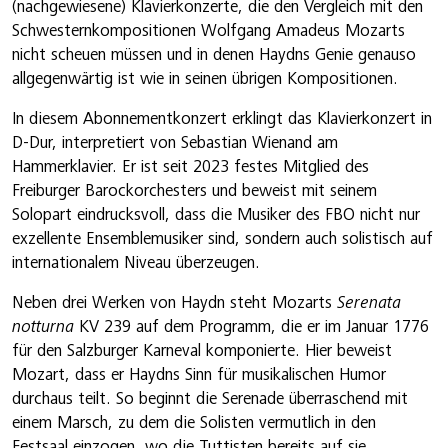
(nachgewiesene) Klavierkonzerte, die den Vergleich mit den
Schwesternkompositionen Wolfgang Amadeus Mozarts
nicht scheuen müssen und in denen Haydns Genie genauso
allgegenwärtig ist wie in seinen übrigen Kompositionen.
In diesem Abonnementkonzert erklingt das Klavierkonzert in
D-Dur, interpretiert von Sebastian Wienand am
Hammerklavier. Er ist seit 2023 festes Mitglied des
Freiburger Barockorchesters und beweist mit seinem
Solopart eindrucksvoll, dass die Musiker des FBO nicht nur
exzellente Ensemblemusiker sind, sondern auch solistisch auf
internationalem Niveau überzeugen.
Neben drei Werken von Haydn steht Mozarts
Serenata
notturna
KV 239 auf dem Programm, die er im Januar 1776
für den Salzburger Karneval komponierte. Hier beweist
Mozart, dass er Haydns Sinn für musikalischen Humor
durchaus teilt. So beginnt die Serenade überraschend mit
einem Marsch, zu dem die Solisten vermutlich in den
Festsaal einzogen, wo die Tuttisten bereits auf sie