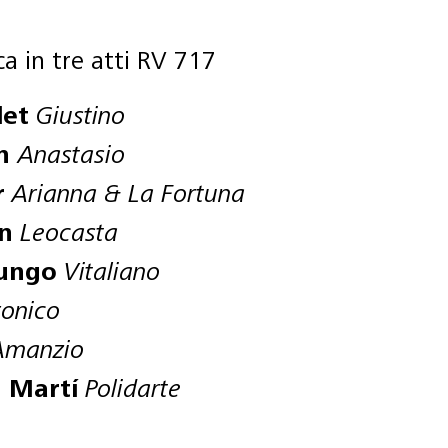
 in tre atti RV 717
let
Giustino
en
Anastasio
r
Arianna & La Fortuna
n
Leocasta
ungo
Vitaliano
onico
Amanzio
 Martí
Polidarte