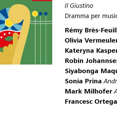
Il Giustino
Dramma per musica
Rémy Brès-Feuil
Olivia Vermeul
Kateryna Kaspe
Robin Johannse
Siyabonga Maq
Sonia Prina
Andr
Mark Milhofer
Francesc Ortega