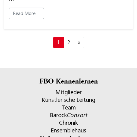
Read More…
Posts navigation
1
2
»
FBO Kennenlernen
Mitglieder
Künstlerische Leitung
Team
Barock
Consort
Chronik
Ensemblehaus