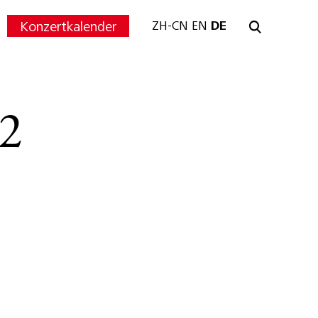
Konzertkalender
ZH-CN
EN
DE
2