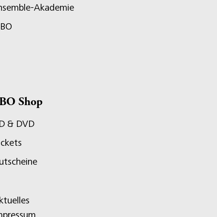
nsemble-Akademie
JBO
BO Shop
D & DVD
ickets
utscheine
ktuelles
mpressum