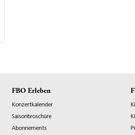
FBO Erleben
F
Konzertkalender
K
Saisonbroschüre
K
Abonnements
P