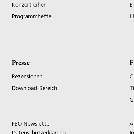
Konzertreihen
E
Programmhefte
L
Presse
F
Rezensionen
C
Download-Bereich
T
G
FBO Newsletter
A
Datenschutzerklärung
I