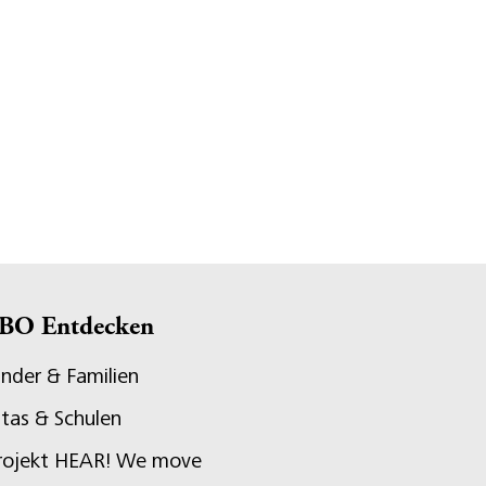
BO Entdecken
inder & Familien
itas & Schulen
rojekt HEAR! We move