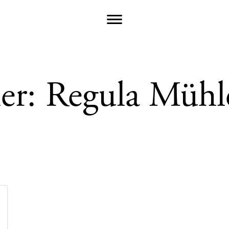
er:
Regula Müh