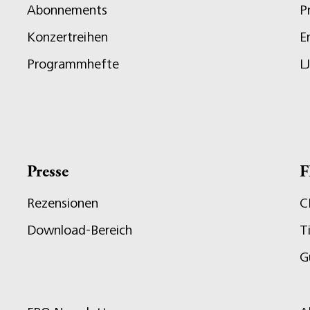
Abonnements
P
Konzertreihen
E
Programmhefte
L
Presse
F
Rezensionen
C
Download-Bereich
T
G