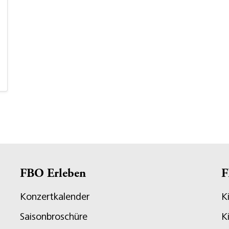
FBO Erleben
F
Konzertkalender
K
Saisonbroschüre
K