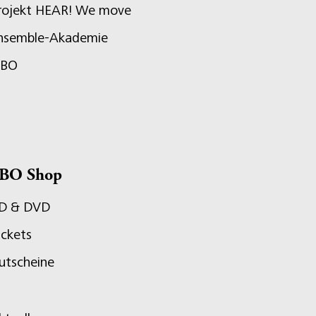
rojekt HEAR! We move
nsemble-Akademie
JBO
BO Shop
D & DVD
ickets
utscheine