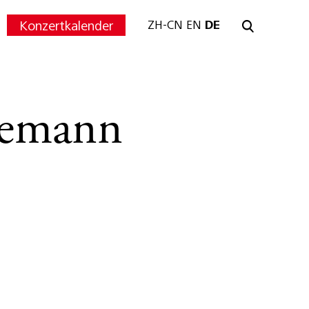
Konzertkalender
ZH-CN
EN
DE
lemann