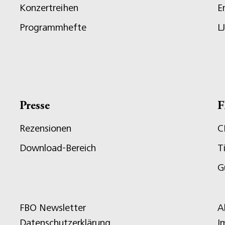
Konzertreihen
E
Programmhefte
L
Presse
F
Rezensionen
C
Download-Bereich
T
G
FBO Newsletter
A
Datenschutzerklärung
I