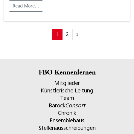
Read More…
Posts navigation
1
2
»
FBO Kennenlernen
Mitglieder
Künstlerische Leitung
Team
Barock
Consort
Chronik
Ensemblehaus
Stellenausschreibungen