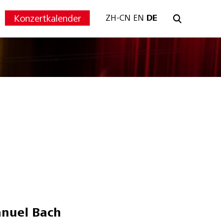
Konzertkalender
ZH-CN
EN
DE
anuel Bach