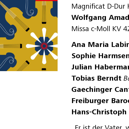
Magnificat D-Dur 
Wolfgang Amad
Missa c-Moll KV 4
Ana Maria Labi
Sophie Harmse
Julian Haberma
Tobias Berndt
B
Gaechinger Can
Freiburger Baro
Hans-Christop
„Er ist der Vater,