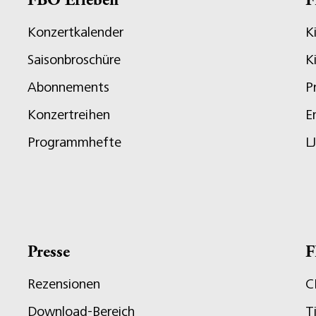
FBO Erleben
F
Konzertkalender
K
Saisonbroschüre
K
Abonnements
P
Konzertreihen
E
Programmhefte
L
Presse
F
Rezensionen
C
Download-Bereich
T