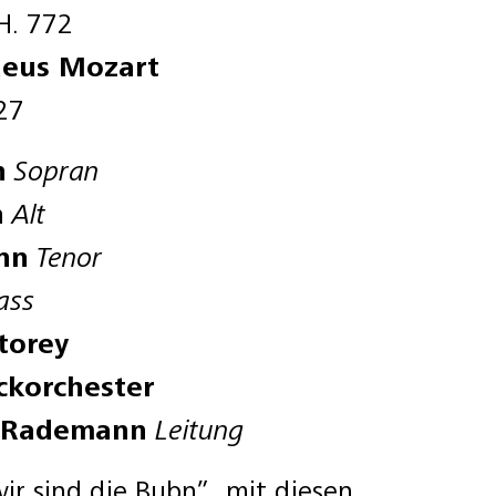
H. 772
eus Mozart
27
n
Sopran
n
Alt
nn
Tenor
ass
torey
ckorchester
h Rademann
Leitung
 wir sind die Bubn”, mit diesen