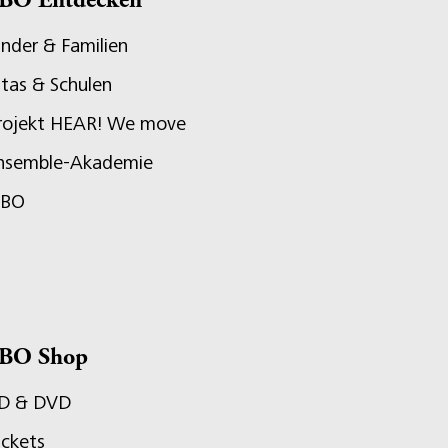
BO Entdecken
inder & Familien
itas & Schulen
rojekt HEAR! We move
nsemble-Akademie
JBO
BO Shop
D & DVD
ickets