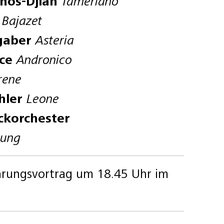
énos-Djian
Tamerlano
r
Bajazet
gaber
Asteria
nce
Andronico
rene
hler
Leone
ckorchester
tung
hrungsvortrag um 18.45 Uhr im