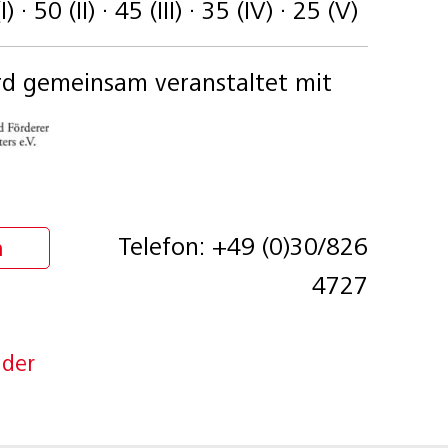
) · 50 (II) · 45 (III) · 35 (IV) · 25 (V)
rd gemeinsam veranstaltet mit
Telefon: +49 (0)30/826
n
4727
nder