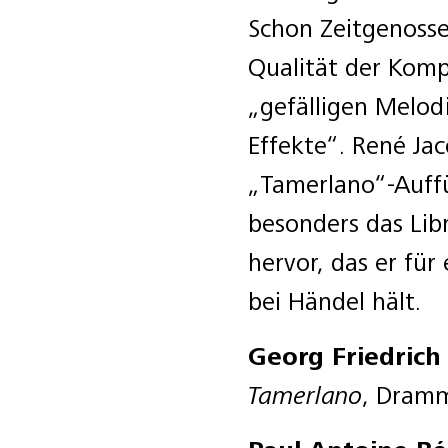
Schon Zeitgenoss
Qualität der Komp
„gefälligen Melo
Effekte“. René Jac
„Tamerlano“-Auffü
besonders das Lib
hervor, das er für
bei Händel hält.
Georg Friedrich
Tamerlano
, Dram