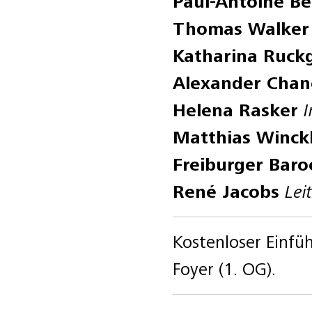
Paul-Antoine B
Thomas Walke
Katharina Ruck
Alexander Cha
Helena Rasker
I
Matthias Winck
Freiburger Baro
René Jacobs
Lei
Kostenloser Einfü
Foyer (1. OG).