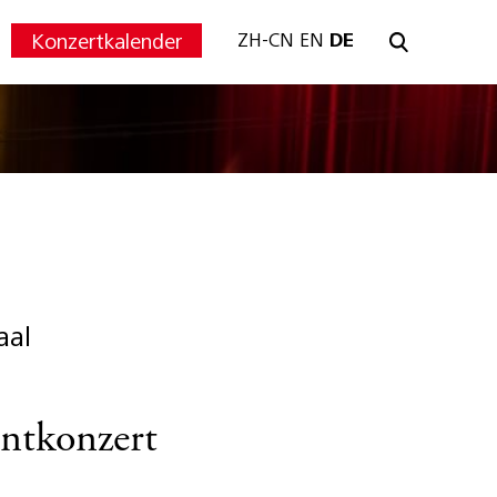
Konzertkalender
ZH-CN
EN
DE
aal
ntkonzert