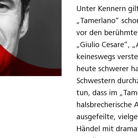
Unter Kennern gil
„Tamerlano“ schon
vor den berühmte
„Giulio Cesare“, „
keineswegs verste
heute schwerer ha
Schwestern durchz
tun, dass im „Tam
halsbrecherische 
ausgefeilte, vielge
Händel mit dramat