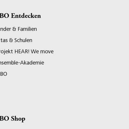
BO Entdecken
inder & Familien
itas & Schulen
rojekt HEAR! We move
nsemble-Akademie
JBO
BO Shop