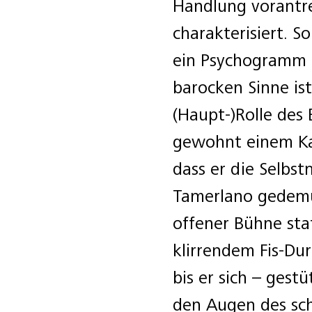
Handlung vorantre
charakterisiert. S
ein Psychogramm 
barocken Sinne is
(Haupt-)Rolle des 
gewohnt einem Ka
dass er die Selb
Tamerlano gedemü
offener Bühne stat
klirrendem Fis-Du
bis er sich – gest
den Augen des sc