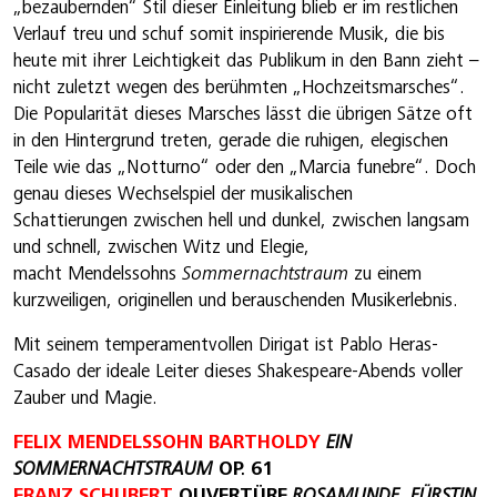
„bezaubernden“ Stil dieser Einleitung blieb er im restlichen
Verlauf treu und schuf somit inspirierende Musik, die bis
heute mit ihrer Leichtigkeit das Publikum in den Bann zieht –
nicht zuletzt wegen des berühmten „Hochzeitsmarsches“.
Die Popularität dieses Marsches lässt die übrigen Sätze oft
in den Hintergrund treten, gerade die ruhigen, elegischen
Teile wie das „Notturno“ oder den „Marcia funebre“. Doch
genau dieses Wechselspiel der musikalischen
Schattierungen zwischen hell und dunkel, zwischen langsam
und schnell, zwischen Witz und Elegie,
macht Mendelssohns
Sommernachtstraum
zu einem
kurzweiligen, originellen und berauschenden Musikerlebnis.
Mit seinem temperamentvollen Dirigat ist Pablo Heras-
Casado der ideale Leiter dieses Shakespeare-Abends voller
Zauber und Magie.
FELIX MENDELSSOHN BARTHOLDY
EIN
SOMMERNACHTSTRAUM
OP. 61
FRANZ SCHUBERT
OUVERTÜRE
ROSAMUNDE, FÜRSTIN