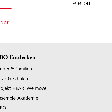
Telefon:
n
nder
BO Entdecken
inder & Familien
itas & Schulen
rojekt HEAR! We move
nsemble-Akademie
JBO