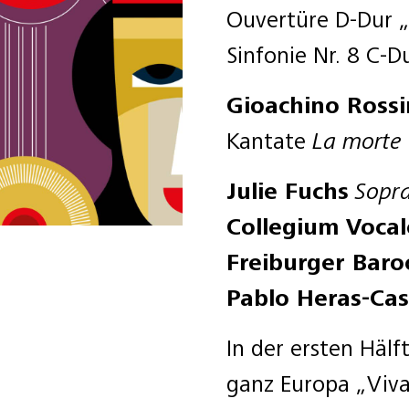
Ouvertüre D-Dur „i
Sinfonie Nr. 8 C-
Gioachino Rossi
Kantate
La morte 
Julie Fuchs
Sopr
Collegium Voca
Freiburger Baro
Pablo Heras-Ca
In der ersten Hälf
ganz Europa „Viva 