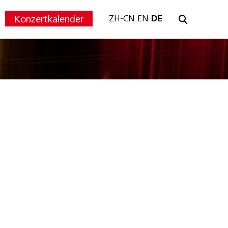
Konzertkalender
ZH-CN
EN
DE