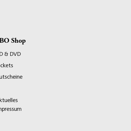
BO Shop
D & DVD
ickets
utscheine
ktuelles
mpressum