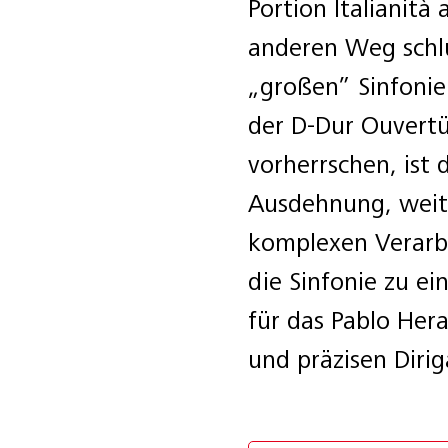
Portion Italianità
anderen Weg schlu
„großen” Sinfonie
der D-Dur Ouvertü
vorherrschen, ist 
Ausdehnung, wei
komplexen Verarbe
die Sinfonie zu 
für das Pablo Her
und präzisen Diriga