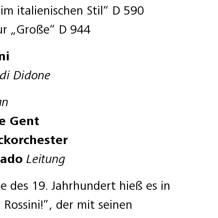
m italienischen Stil“ D 590
Dur „Große“ D 944
ni
di Didone
an
le Gent
ckorchester
sado
Leitung
te des 19. Jahrhundert hieß es in
Rossini!”, der mit seinen