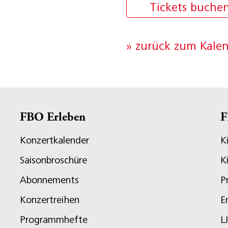
Tickets buche
» zurück zum Kale
FBO Erleben
F
Konzertkalender
K
Saisonbroschüre
K
Abonnements
P
Konzertreihen
E
Programmhefte
L