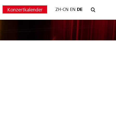
Konzertkalender
ZH-CN
EN
DE