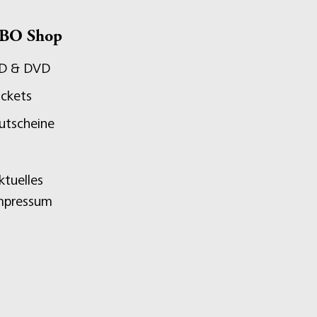
BO Shop
D & DVD
ickets
utscheine
ktuelles
mpressum