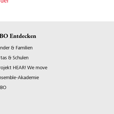
nder
BO Entdecken
inder & Familien
itas & Schulen
rojekt HEAR! We move
nsemble-Akademie
JBO