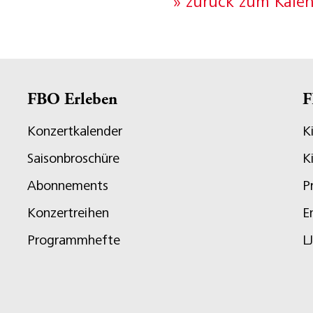
» zurück zum Kale
FBO Erleben
F
Konzertkalender
K
Saisonbroschüre
K
Abonnements
P
Konzertreihen
E
Programmhefte
L