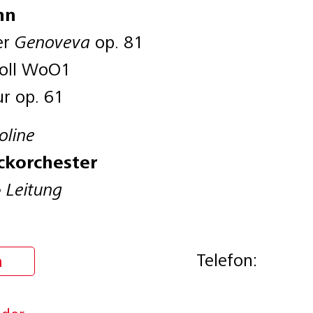
nn
er
Genoveva
op. 81
Moll WoO1
ur op. 61
oline
ckorchester
e
Leitung
Telefon:
n