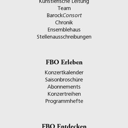
Künstlerische Leitung
Team
Barock
Consort
Chronik
Ensemblehaus
Stellenausschreibungen
FBO Erleben
Konzertkalender
Saisonbroschüre
Abonnements
Konzertreihen
Programmhefte
FBO Entdecken