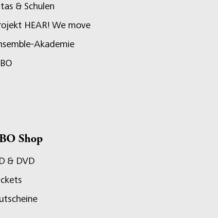
itas & Schulen
rojekt HEAR! We move
nsemble-Akademie
JBO
BO Shop
D & DVD
ickets
utscheine