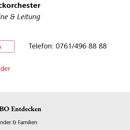
ckorchester
ine & Leitung
Telefon: 0761/496 88 88
n
nder
BO Entdecken
inder & Familien