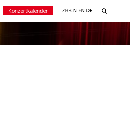
Konzertkalender
ZH-CN
EN
DE