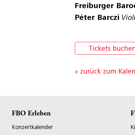
Freiburger Baro
Péter Barczi
Viol
Tickets buche
» zurück zum Kale
FBO Erleben
F
Konzertkalender
K