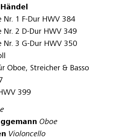
 Händel
e Nr. 1 F-Dur HWV 384
e Nr. 2 D-Dur HWV 349
e Nr. 3 G-Dur HWV 350
ll
ür Oboe, Streicher & Basso
7
 HWV 399
te
rüggemann
Oboe
en
Violoncello