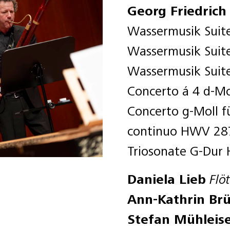
Georg Friedrich
Wassermusik Suit
Wassermusik Suit
Wassermusik Suit
Concerto á 4 d-Mo
Concerto g-Moll f
continuo HWV 28
Triosonate G-Dur
Daniela Lieb
Flö
Ann-Kathrin B
Stefan Mühleis