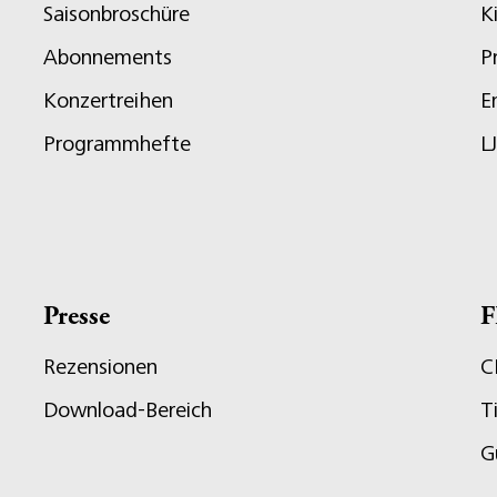
Saisonbroschüre
K
Abonnements
P
Konzertreihen
E
Programmhefte
L
Presse
F
Rezensionen
C
Download-Bereich
T
G