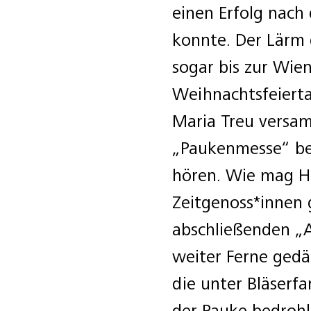
einen Erfolg nach
konnte. Der Lärm
sogar bis zur Wien
Weihnachtsfeierta
Maria Treu versam
„Paukenmesse“ be
hören. Wie mag Ha
Zeitgenoss*innen 
abschließenden „A
weiter Ferne ged
die unter Bläserf
der Pauke bedrohl