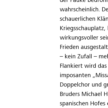
wahrscheinlich. D
schauerlichen Klä
Kriegsschauplatz,
wirkungsvoller se
Frieden ausgestal
– kein Zufall – me
Flankiert wird da
imposanten „Missa 
Doppelchor und gr
Bruders Michael H
spanischen Hofes 