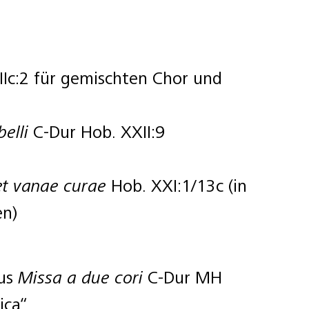
Ic:2 für gemischten Chor und
elli
C-Dur Hob. XXII:9
et vanae curae
Hob. XXI:1/13c (in
en)
aus
Missa a due cori
C-Dur MH
ica“