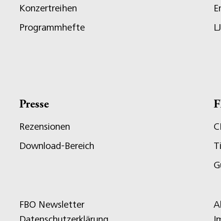
Konzertreihen
E
Programmhefte
L
Presse
F
Rezensionen
C
Download-Bereich
T
G
FBO Newsletter
A
Datenschutzerklärung
I