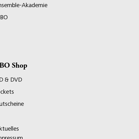
nsemble-Akademie
JBO
BO Shop
D & DVD
ickets
utscheine
ktuelles
mpressum