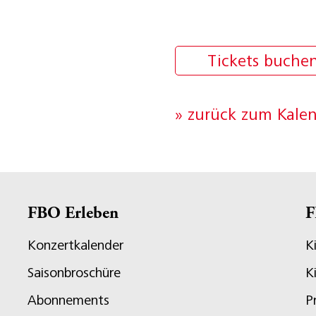
Tickets buche
» zurück zum Kale
FBO Erleben
F
Konzertkalender
K
Saisonbroschüre
K
Abonnements
P