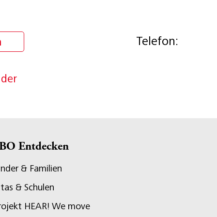
Telefon:
n
nder
BO Entdecken
inder & Familien
itas & Schulen
rojekt HEAR! We move