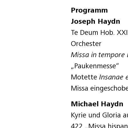
Programm
Joseph Haydn
Te Deum Hob. XXII
Orchester
Missa in tempore b
„Paukenmesse“
Motette
Insanae 
Missa eingeschob
Michael Haydn
Kyrie und Gloria 
422 „Missa hispan