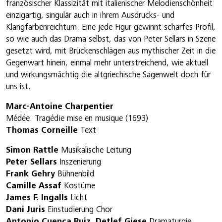
französischer Klassizität mit italienischer Melodienschönheit
einzigartig, singulär auch in ihrem Ausdrucks- und
Klangfarbenreichtum. Eine jede Figur gewinnt scharfes Profil,
so wie auch das Drama selbst, das von Peter Sellars in Szene
gesetzt wird, mit Brückenschlägen aus mythischer Zeit in die
Gegenwart hinein, einmal mehr unterstreichend, wie aktuell
und wirkungsmächtig die altgriechische Sagenwelt doch für
uns ist.
Marc-Antoine Charpentier
Médée. Tragédie mise en musique (1693)
Thomas Corneille
Text
Simon Rattle
Musikalische Leitung
Peter Sellars
Inszenierung
Frank Gehry
Bühnenbild
Camille Assaf
Kostüme
James F. Ingalls
Licht
Dani Juris
Einstudierung Chor
Antonio Cuenca Ruiz, Detlef Giese
Dramaturgie