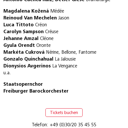
Magdalena Kožená
Médée
Reinoud Van Mechelen
Jason
Luca Tittoto
Créon
Carolyn Sampson
Créuse
Jehanne Amzal
Cléone
Gyula Orendt
Oronte
Markéta Cukrová
Nérine, Bellone, Fantome
Gonzalo Quinchahual
La Jalousie
Dionysios Avgerinos
La Vengance
u.a.
Staatsopernchor
Freiburger Barockorchester
Tickets buchen
Telefon: +49 (0)30/20 35 45 55