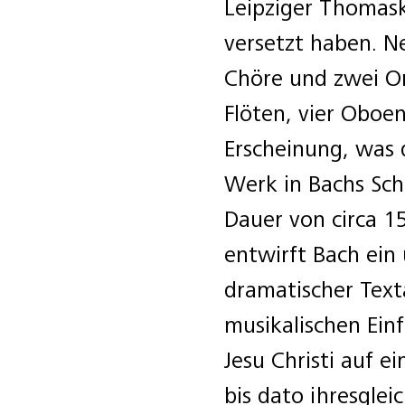
Leipziger Thomask
versetzt haben. N
Chöre und zwei Or
Flöten, vier Oboen
Erscheinung, was 
Werk in Bachs Sch
Dauer von circa 15
entwirft Bach ei
dramatischer Tex
musikalischen Einf
Jesu Christi auf ei
bis dato ihresglei