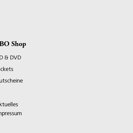
BO Shop
D & DVD
ickets
utscheine
ktuelles
mpressum