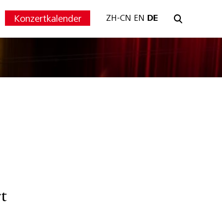
Konzertkalender
ZH-CN
EN
DE
t