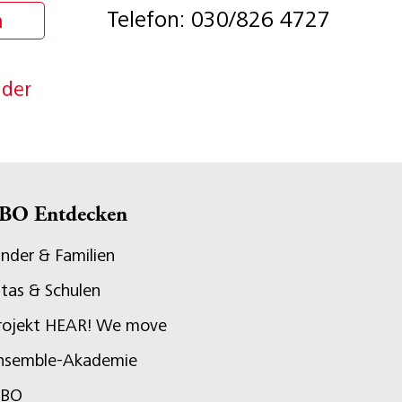
Telefon: 030/826 4727
n
nder
BO Entdecken
inder & Familien
itas & Schulen
rojekt HEAR! We move
nsemble-Akademie
JBO