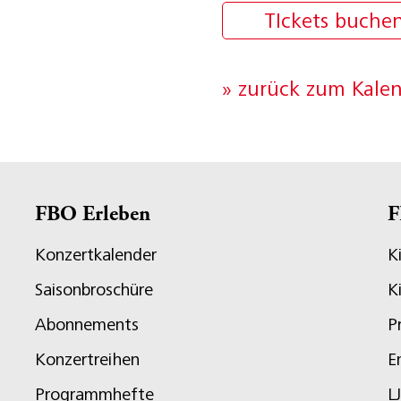
TIckets buche
» zurück zum Kale
FBO Erleben
F
Konzertkalender
K
Saisonbroschüre
K
Abonnements
P
Konzertreihen
E
Programmhefte
L