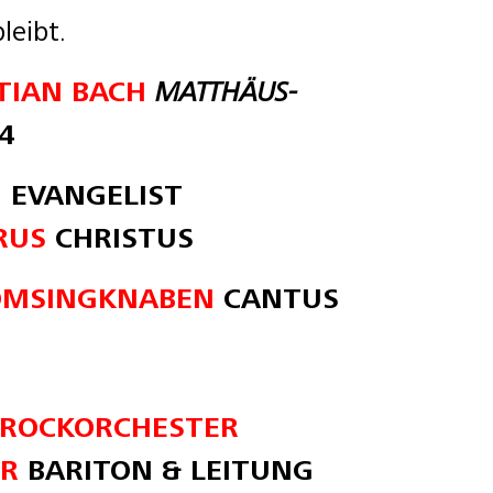
leibt.
TIAN BACH
MATTHÄUS-
4
N
EVANGELIST
RUS
CHRISTUS
DOMSINGKNABEN
CANTUS
AROCKORCHESTER
ER
BARITON & LEITUNG