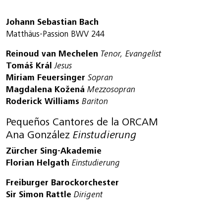
Johann Sebastian Bach
Matthäus-Passion BWV 244
Reinoud van Mechelen
Tenor, Evangelist
Tomáš Král
Jesus
Miriam Feuersinger
Sopran
Magdalena Kožená
Mezzosopran
Roderick Williams
Bariton
Pequeños Cantores de la ORCAM
Ana González
Einstudierung
Zürcher Sing-Akademie
Florian Helgath
Einstudierung
Freiburger Barockorchester
Sir Simon Rattle
Dirigent