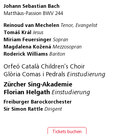
Johann Sebastian Bach
Matthäus-Passion BWV 244
Reinoud van Mechelen
Tenor, Evangelist
Tomáš Král
Jesus
Miriam Feuersinger
Sopran
Magdalena Kožená
Mezzosopran
Roderick Williams
Bariton
Orfeó Català Children’s Choir
Glòria Comas i Pedrals
Einstudierung
Zürcher Sing-Akademie
Florian Helgath
Einstudierung
Freiburger Barockorchester
Sir Simon Rattle
Dirigent
Tickets buchen