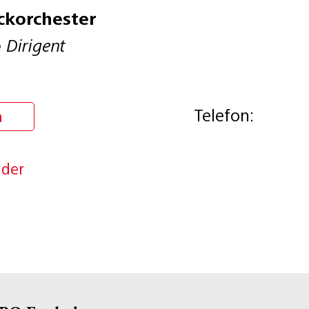
ckorchester
e
Dirigent
Telefon:
n
nder