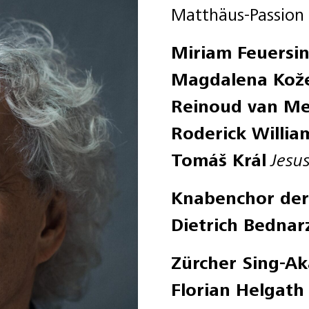
Matthäus-Passio
Miriam Feuersi
Magdalena Kož
Reinoud van M
Roderick Willia
Tomáš Král
Jesu
Knabenchor de
Dietrich Bedna
Zürcher Sing-A
Florian Helgath