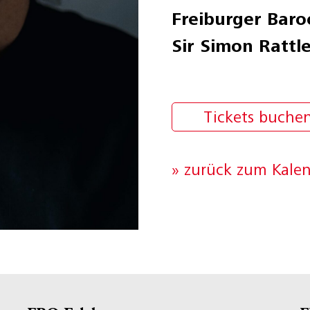
Freiburger Baro
Sir Simon Rattl
Tickets buche
» zurück zum Kale