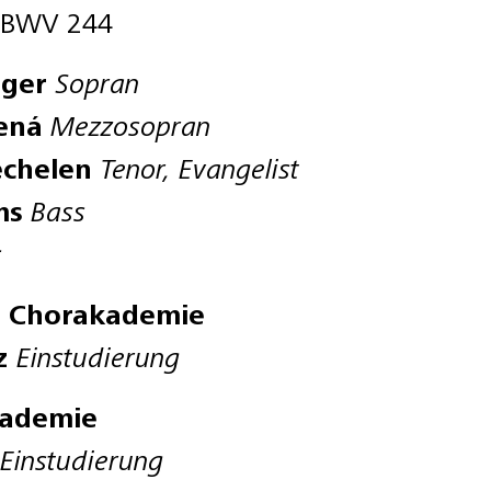
n BWV 244
nger
Sopran
ená
Mezzosopran
echelen
Tenor, Evangelist
ms
Bass
s
r Chorakademie
rz
Einstudierung
kademie
Einstudierung