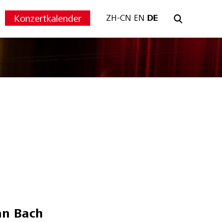
Konzertkalender
ZH-CN
EN
DE
an Bach