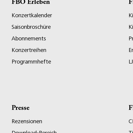
FBO Erleben
F
Konzertkalender
K
Saisonbroschüre
K
Abonnements
P
Konzertreihen
E
Programmhefte
L
Presse
F
Rezensionen
C
Download-Bereich
T