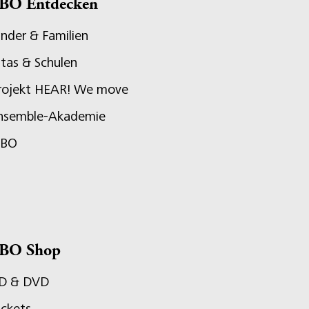
BO Entdecken
inder & Familien
itas & Schulen
rojekt HEAR! We move
nsemble-Akademie
JBO
BO Shop
D & DVD
ickets