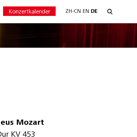
Konzertkalender
ZH-CN
EN
DE
eus Mozart
Dur KV 453