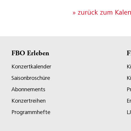
» zurück zum Kale
FBO Erleben
F
Konzertkalender
K
Saisonbroschüre
K
Abonnements
P
Konzertreihen
E
Programmhefte
L