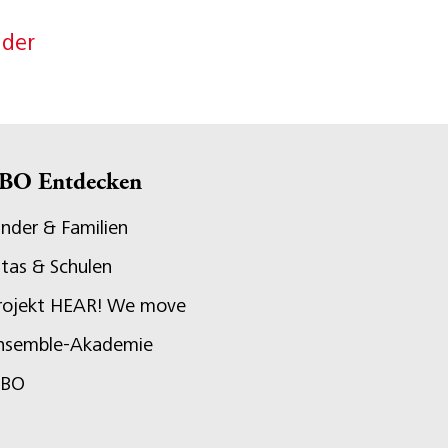
nder
BO Entdecken
inder & Familien
itas & Schulen
rojekt HEAR! We move
nsemble-Akademie
JBO