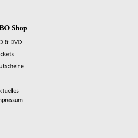
BO Shop
D & DVD
ickets
utscheine
ktuelles
mpressum