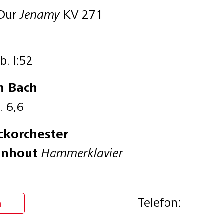
-Dur
Jenamy
KV 271
b. I:52
n Bach
. 6,6
ckorchester
enhout
Hammerklavier
Telefon:
n