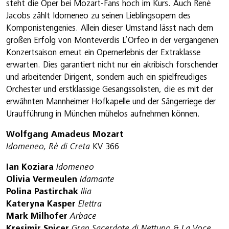
steht die Oper bei Mozart-Fans hoch im Kurs. Auch René
Jacobs zählt Idomeneo zu seinen Lieblingsopern des
Komponistengenies. Allein dieser Umstand lässt nach dem
großen Erfolg von Monteverdis L‘Orfeo in der vergangenen
Konzertsaison erneut ein Opernerlebnis der Extraklasse
erwarten. Dies garantiert nicht nur ein akribisch forschender
und arbeitender Dirigent, sondern auch ein spielfreudiges
Orchester und erstklassige Gesangssolisten, die es mit der
erwähnten Mannheimer Hofkapelle und der Sängerriege der
Uraufführung in München mühelos aufnehmen können.
Wolfgang Amadeus Mozart
Idomeneo, Rè di Creta
KV 366
Ian Koziara
Idomeneo
Olivia Vermeulen
Idamante
Polina Pastirchak
Ilia
Kateryna Kasper
Elettra
Mark Milhofer
Arbace
Kresimir Spicer
Gran Sacerdote di Nettuno & La Voce