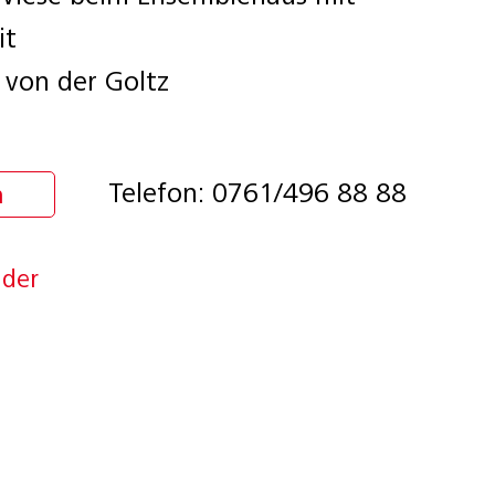
it
 von der Goltz
Telefon: 0761/496 88 88
n
nder