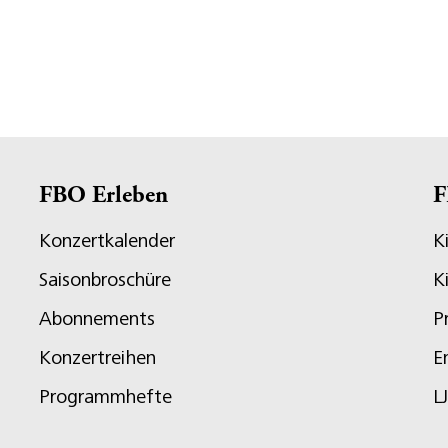
FBO Erleben
F
Konzertkalender
K
Saisonbroschüre
K
Abonnements
P
Konzertreihen
E
Programmhefte
L