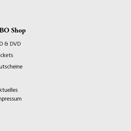
BO Shop
D & DVD
ickets
utscheine
ktuelles
mpressum