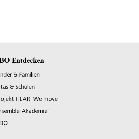
BO Entdecken
inder & Familien
itas & Schulen
rojekt HEAR! We move
nsemble-Akademie
JBO