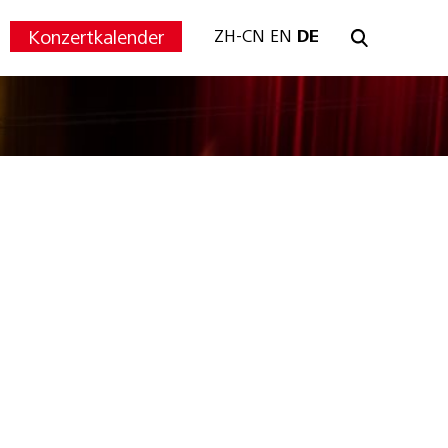
Konzertkalender
ZH-CN
EN
DE