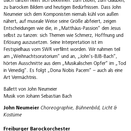
Bach tanzen heißt sich bekennen: zum Leben, zum Glauben,
zu barocken Bildern und heutigen Bedürfnissen. Dass John
Neumeier sich dem Komponisten niemals kühl von außen
nähert, auf museale Weise seine Größe abfeiert, zeigen
Entscheidungen wie die, in „Matthäus-Passion“ den Jesus
selbst zu tanzen: sich Themen wie Schmerz, Hoffnung und
Erlösung auszusetzen. Seine Interpretation ist im
Festspielhaus vom SWR verfilmt worden. Wir nahmen teil
am „Weihnachtsoratorium“ und an, „John’s-BJB-Bach“,
hörten Ausschnitte aus dem „Musikalischen Opfer“ im „Tod
in Venedig“. Es folgt „Dona Nobis Pacem“ – auch als eine
Art Vermächtnis.
Ballett von John Neumeier
Musik von Johann Sebastian Bach
John Neumeier
Choreographie, Bühnenbild, Licht &
Kostüme
Freiburger Barockorchester