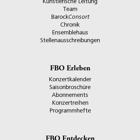
Künstlerische Leitung
Team
Barock
Consort
Chronik
Ensemblehaus
Stellenausschreibungen
FBO Erleben
Konzertkalender
Saisonbroschüre
Abonnements
Konzertreihen
Programmhefte
FBO Entdecken