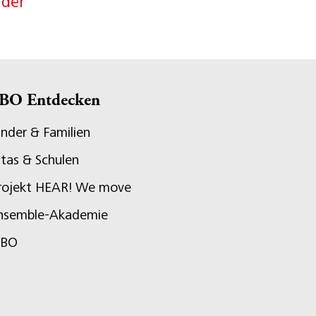
nder
BO Entdecken
inder & Familien
itas & Schulen
rojekt HEAR! We move
nsemble-Akademie
JBO