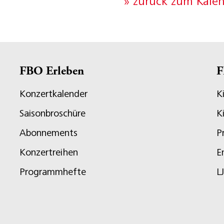
» zurück zum Kale
FBO Erleben
F
Konzertkalender
K
Saisonbroschüre
K
Abonnements
P
Konzertreihen
E
Programmhefte
L