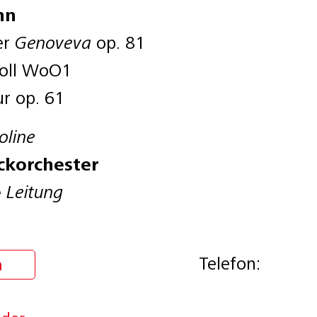
nn
er
Genoveva
op. 81
Moll WoO1
ur op. 61
oline
ckorchester
e
Leitung
Telefon:
n