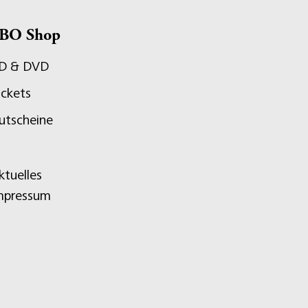
BO Shop
D & DVD
ickets
utscheine
ktuelles
mpressum