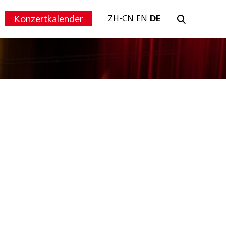
Konzertkalender
ZH-CN
EN
DE