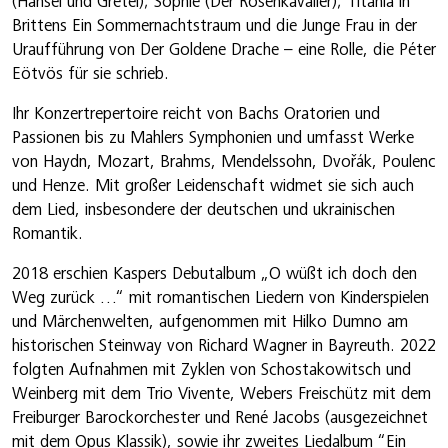
(Hänsel und Gretel); Sophie (Der Rosenkavalier); Titania in
Brittens Ein Sommernachtstraum und die Junge Frau in der
Uraufführung von Der Goldene Drache – eine Rolle, die Péter
Eötvös für sie schrieb.
Ihr Konzertrepertoire reicht von Bachs Oratorien und
Passionen bis zu Mahlers Symphonien und umfasst Werke
von Haydn, Mozart, Brahms, Mendelssohn, Dvořák, Poulenc
und Henze. Mit großer Leidenschaft widmet sie sich auch
dem Lied, insbesondere der deutschen und ukrainischen
Romantik.
2018 erschien Kaspers Debutalbum „O wüßt ich doch den
Weg zurück …“ mit romantischen Liedern von Kinderspielen
und Märchenwelten, aufgenommen mit Hilko Dumno am
historischen Steinway von Richard Wagner in Bayreuth. 2022
folgten Aufnahmen mit Zyklen von Schostakowitsch und
Weinberg mit dem Trio Vivente, Webers Freischütz mit dem
Freiburger Barockorchester und René Jacobs (ausgezeichnet
mit dem Opus Klassik), sowie ihr zweites Liedalbum “Ein