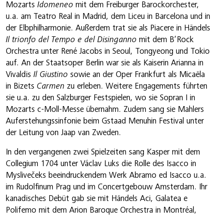
Mozarts
Idomeneo
mit dem Freiburger Barockorchester,
u.a. am Teatro Real in Madrid, dem Liceu in Barcelona und in
der Elbphilharmonie. Außerdem trat sie als Piacere in Händels
Il trionfo del Tempo e del Disinganno
mit dem B’Rock
Orchestra unter René Jacobs in Seoul, Tongyeong und Tokio
auf. An der Staatsoper Berlin war sie als Kaiserin Arianna in
Vivaldis
Il Giustino
sowie an der Oper Frankfurt als Micaëla
in Bizets
Carmen
zu erleben. Weitere Engagements führten
sie u.a. zu den Salzburger Festspielen, wo sie Sopran I in
Mozarts c-Moll-Messe übernahm. Zudem sang sie Mahlers
Auferstehungssinfonie beim Gstaad Menuhin Festival unter
der Leitung von Jaap van Zweden.
In den vergangenen zwei Spielzeiten sang Kasper mit dem
Collegium 1704 unter Václav Luks die Rolle des Isacco in
Myslivečeks beeindruckendem Werk Abramo ed Isacco u.a.
im Rudolfinum Prag und im Concertgebouw Amsterdam. Ihr
kanadisches Debüt gab sie mit Händels Aci, Galatea e
Polifemo mit dem Arion Baroque Orchestra in Montréal,