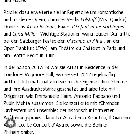
und Hasse.
Parallel dazu erweiterte sie ihr Repertoire um romantische
und moderne Opern, darunter Verdis
Falstaff
(Mrs. Quickly),
Donizettis
Anna Bolena
, Ravels
L’Enfant et les sortilèges
und
Luisa Miller
. Wichtige Stationen waren zudem Auftritte
bei den Salzburger Festspielen (
Ascanio in Alba
), an der
Oper Frankfurt (
Ezio
), am Théâtre du Châtelet in Paris und
am Teatro Regio in Turin.
In der Saison 2017/18 war sie Artist in Residence in der
Londoner Wigmore Hall, wo sie seit 2012 regelmäßig
auftritt. International wird sie für die Eigenart ihrer Stimme
und ihre Ausdrucksstärke geschätzt und arbeitete mit
Dirigenten wie Emmanuelle Haïm, Antonio Pappano und
Zubin Mehta zusammen. Sie konzertierte mit führenden
Orchestern und Ensembles der historisch informierten
Aufführungspraxis, darunter Accademia Bizantina, Il Giardino
Armonico, Le Concert d’Astrée sowie die Berliner
Philharmoniker.