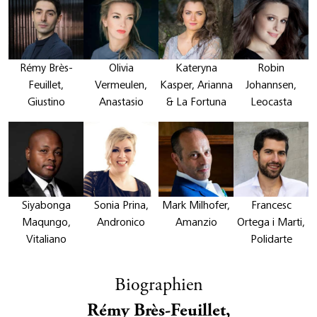
Rémy Brès-
Olivia
Kateryna
Robin
Feuillet,
Vermeulen,
Kasper, Arianna
Johannsen,
Giustino
Anastasio
& La Fortuna
Leocasta
Siyabonga
Sonia Prina,
Mark Milhofer,
Francesc
Maqungo,
Andronico
Amanzio
Ortega i Marti,
Vitaliano
Polidarte
Biographien
Rémy Brès-Feuillet,