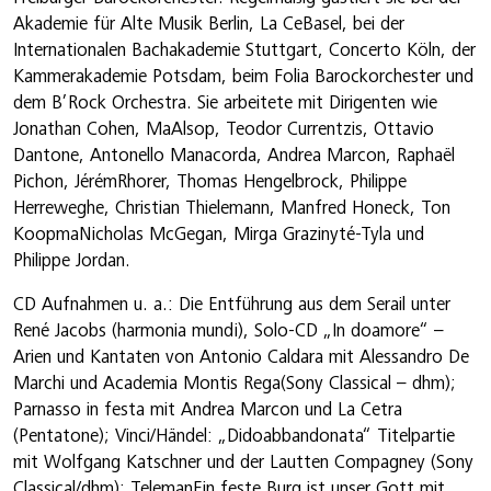
Akademie für Alte Musik Berlin, La CeBasel, bei der
Internationalen Bachakademie Stuttgart, Concerto Köln, der
Kammerakademie Potsdam, beim Folia Barockorchester und
dem B’Rock Orchestra. Sie arbeitete mit Dirigenten wie
Jonathan Cohen, MaAlsop, Teodor Currentzis, Ottavio
Dantone, Antonello Manacorda, Andrea Marcon, Raphaël
Pichon, JérémRhorer, Thomas Hengelbrock, Philippe
Herreweghe, Christian Thielemann, Manfred Honeck, Ton
KoopmaNicholas McGegan, Mirga Grazinyté-Tyla und
Philippe Jordan.
CD Aufnahmen u. a.: Die Entführung aus dem Serail unter
René Jacobs (harmonia mundi), Solo-CD „In doamore“ –
Arien und Kantaten von Antonio Caldara mit Alessandro De
Marchi und Academia Montis Rega(Sony Classical – dhm);
Parnasso in festa mit Andrea Marcon und La Cetra
(Pentatone); Vinci/Händel: „Didoabbandonata“ Titelpartie
mit Wolfgang Katschner und der Lautten Compagney (Sony
Classical/dhm); TelemanEin feste Burg ist unser Gott mit