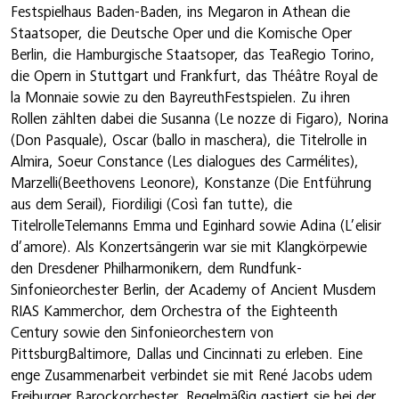
Festspielhaus Baden-Baden, ins Megaron in Athean die
Staatsoper, die Deutsche Oper und die Komische Oper
Berlin, die Hamburgische Staatsoper, das TeaRegio Torino,
die Opern in Stuttgart und Frankfurt, das Théâtre Royal de
la Monnaie sowie zu den BayreuthFestspielen. Zu ihren
Rollen zählten dabei die Susanna (Le nozze di Figaro), Norina
(Don Pasquale), Oscar (ballo in maschera), die Titelrolle in
Almira, Soeur Constance (Les dialogues des Carmélites),
Marzelli(Beethovens Leonore), Konstanze (Die Entführung
aus dem Serail), Fiordiligi (Così fan tutte), die
TitelrolleTelemanns Emma und Eginhard sowie Adina (L’elisir
d’amore). Als Konzertsängerin war sie mit Klangkörpewie
den Dresdener Philharmonikern, dem Rundfunk-
Sinfonieorchester Berlin, der Academy of Ancient Musdem
RIAS Kammerchor, dem Orchestra of the Eighteenth
Century sowie den Sinfonieorchestern von
PittsburgBaltimore, Dallas und Cincinnati zu erleben. Eine
enge Zusammenarbeit verbindet sie mit René Jacobs udem
Freiburger Barockorchester. Regelmäßig gastiert sie bei der