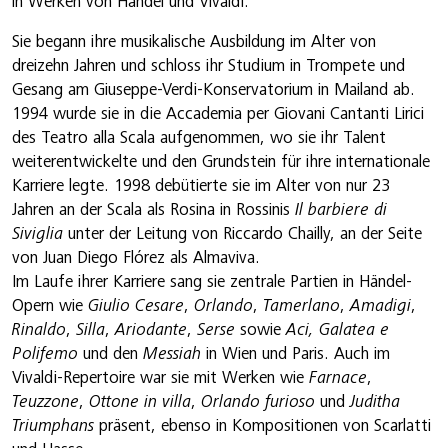
in Werken von Händel und Vivaldi.
Sie begann ihre musikalische Ausbildung im Alter von
dreizehn Jahren und schloss ihr Studium in Trompete und
Gesang am Giuseppe-Verdi-Konservatorium in Mailand ab.
1994 wurde sie in die Accademia per Giovani Cantanti Lirici
des Teatro alla Scala aufgenommen, wo sie ihr Talent
weiterentwickelte und den Grundstein für ihre internationale
Karriere legte. 1998 debütierte sie im Alter von nur 23
Jahren an der Scala als Rosina in Rossinis
Il barbiere di
Siviglia
unter der Leitung von Riccardo Chailly, an der Seite
von Juan Diego Flórez als Almaviva.
Im Laufe ihrer Karriere sang sie zentrale Partien in Händel-
Opern wie
Giulio Cesare
,
Orlando
,
Tamerlano
,
Amadigi
,
Rinaldo
,
Silla
,
Ariodante
,
Serse
sowie
Aci, Galatea e
Polifemo
und den
Messiah
in Wien und Paris. Auch im
Vivaldi-Repertoire war sie mit Werken wie
Farnace
,
Teuzzone
,
Ottone in villa
,
Orlando furioso
und
Juditha
Triumphans
präsent, ebenso in Kompositionen von Scarlatti