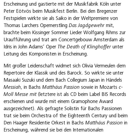
Erscheinung und gastierte mit der Musikfabrik Köln unter
Peter Eötvös beim Musikfest Berlin. Bei den Bregenzer
Festspielen wirkte sie als Saiko in der Weltpremiere von
Thomas Larchers Opernerstling
Das Jagdgewehr
mit,
brachte beim Kissinger Sommer Lieder Wolfgang Rihms zur
Uraufführung und trat am Concertgebouw Amsterdam als
Idris in John Adams‘ Oper
The Death of Klinghoffer
unter
Leitung des Komponisten in Erscheinung.
Mit großer Leidenschaft widmet sich Olivia Vermeulen dem
Repertoire der Klassik und des Barock. So wirkte sie unter
Masaaki Suzuki und dem Bach Collegium Japan in Händels
Messiah
, in Bachs
Matthäus Passion
sowie in Mozarts
c-
Moll Messe mit
(letztere ist als CD beim Label BIS Records
erschienen und wurde mit einem Gramophone Award
ausgezeichnet). Als gefragte Solistin für Bachs Passionen
trat sie beim Orchestra of the Eighteenth Century und beim
Den Haager Residentie Orkest in Bachs
Matthäus Passion
in
Erscheinung, während sie bei den Internationalen