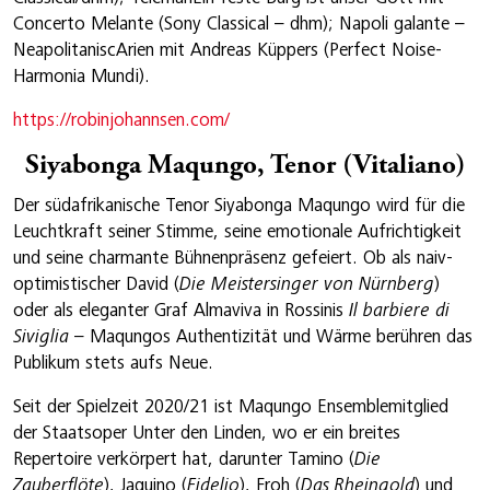
Concerto Melante (Sony Classical – dhm); Napoli galante –
NeapolitaniscArien mit Andreas Küppers (Perfect Noise-
Harmonia Mundi).
https://robinjohannsen.com/
Siyabonga Maqungo, Tenor (Vitaliano)
Der südafrikanische Tenor Siyabonga Maqungo wird für die
Leuchtkraft seiner Stimme, seine emotionale Aufrichtigkeit
und seine charmante Bühnenpräsenz gefeiert. Ob als naiv-
optimistischer David (
Die Meistersinger von Nürnberg
)
oder als eleganter Graf Almaviva in Rossinis
Il barbiere di
Siviglia
– Maqungos Authentizität und Wärme berühren das
Publikum stets aufs Neue.
Seit der Spielzeit 2020/21 ist Maqungo Ensemblemitglied
der Staatsoper Unter den Linden, wo er ein breites
Repertoire verkörpert hat, darunter Tamino (
Die
Zauberflöte
), Jaquino (
Fidelio
), Froh (
Das Rheingold
) und