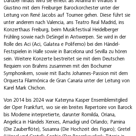
Darüber hinaus wird sie erneut als Arianna in Vivaldis Il
Giustino mit dem Freiburger Barockorchester unter der
Leitung von René Jacobs auf Tournee gehen. Diese führt sie
unter anderem nach Valencia, ans Teatro Real Madrid, ins
Konzerthaus Freiburg, beim Musikfestival Heidelberger
Frühling sowie nach DeSingel in Antwerpen. Sie wird in der
Rolle des Aci (Aci, Galatea e Polifemo) bei den Händel-
Festspielen in Halle sowie in Barcelona und Sevilla zu hören
sein. Weitere Konzerte bestreitet sie mit dem Deutschen
Requiem von Brahms zusammen mit den Bochumer
Symphonikern, sowie mit Bachs Johannes-Passion mit dem
Orquesta Filarmónica de Gran Canaria unter der Leitung von
Karel Mark Chichon.
Von 2014 bis 2024 war Kateryna Kasper Ensemblemitglied
der Oper Frankfurt, wo sie ein breites Repertoire von Barock
bis Moderne interpretierte, darunter Romilda, Oriana,
Angelica in Händels Xerxes, Amadigi und Orlando; Pamina
(Die Zauberflöte), Susanna (Die Hochzeit des Figaro); Gretel