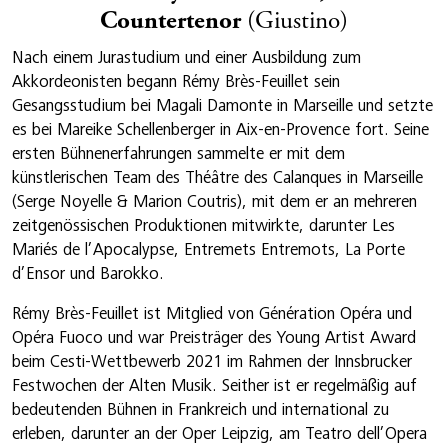
Countertenor
(Giustino)
Nach einem Jurastudium und einer Ausbildung zum
Akkordeonisten begann Rémy Brès-Feuillet sein
Gesangsstudium bei Magali Damonte in Marseille und setzte
es bei Mareike Schellenberger in Aix-en-Provence fort. Seine
ersten Bühnenerfahrungen sammelte er mit dem
künstlerischen Team des Théâtre des Calanques in Marseille
(Serge Noyelle & Marion Coutris), mit dem er an mehreren
zeitgenössischen Produktionen mitwirkte, darunter Les
Mariés de l’Apocalypse, Entremets Entremots, La Porte
d’Ensor und Barokko.
Rémy Brès-Feuillet ist Mitglied von Génération Opéra und
Opéra Fuoco und war Preisträger des Young Artist Award
beim Cesti-Wettbewerb 2021 im Rahmen der Innsbrucker
Festwochen der Alten Musik. Seither ist er regelmäßig auf
bedeutenden Bühnen in Frankreich und international zu
erleben, darunter an der Oper Leipzig, am Teatro dell’Opera