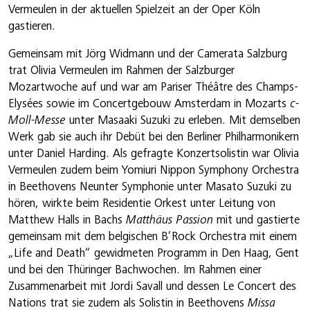
Vermeulen in der aktuellen Spielzeit an der Oper Köln
gastieren.
Gemeinsam mit Jörg Widmann und der Camerata Salzburg
trat Olivia Vermeulen im Rahmen der Salzburger
Mozartwoche auf und war am Pariser Théâtre des Champs-
Elysées sowie im Concertgebouw Amsterdam in Mozarts
c-
Moll-Messe
unter Masaaki Suzuki zu erleben. Mit demselben
Werk gab sie auch ihr Debüt bei den Berliner Philharmonikern
unter Daniel Harding. Als gefragte Konzertsolistin war Olivia
Vermeulen zudem beim Yomiuri Nippon Symphony Orchestra
in Beethovens Neunter Symphonie unter Masato Suzuki zu
hören, wirkte beim Residentie Orkest unter Leitung von
Matthew Halls in Bachs
Matthäus Passion
mit und gastierte
gemeinsam mit dem belgischen B’Rock Orchestra mit einem
„Life and Death“ gewidmeten Programm in Den Haag, Gent
und bei den Thüringer Bachwochen. Im Rahmen einer
Zusammenarbeit mit Jordi Savall und dessen Le Concert des
Nations trat sie zudem als Solistin in Beethovens
Missa