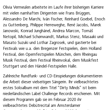
Olivia Vermeulen arbeitete im Laufe ihrer bisherigen Karriere
mit vielen namhaften Dirigenten wie Frans Brüggen,
Alessandro De Marchi, Iván Fischer, Reinhard Goebel, Enoch
zu Guttenberg, Philippe Herreweghe, René Jacobs, Marek
Janowski, Konrad Junghänel, Andrea Marcon, Tomáš
Netopil, Michael Schønwandt, Markus Stenz, Masaaki und
Masato Suzuki und Lothar Zagrosek, und gastierte bei
Festivals wie u.a. den Bregenzer Festspielen, dem Holland
Festival, den Opernfestspielen München, dem Rheingau
Musik Festival, dem Festival Rheinvokal, dem Musikfest
Stuttgart und den Händel-Festspielen Halle.
Zahlreiche Rundfunk- und CD-Einspielungen dokumentieren
die Arbeit dieser vielseitigen Sängerin. Ihr vielbeachtetes
erstes Soloalbum mit dem Titel “Dirty Minds” ist beim
niederländischen Label Challenge Records erschienen. Mit
diesem Programm gab sie im Februar 2020 ihr
vielbeachtetes Debütrecital am Amsterdamer