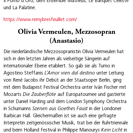
Il Pomo d’Oro, dem Ensemble Matheus, Le Banquet Céleste
und La Palatine.
https://www.remybresfeuillet.com/
Olivia Vermeulen, Mezzosopran
(Anastasio)
Die niederländische Mezzosopranistin Olivia Vermeulen hat
sich in den letzten Jahren als vielseitige Sängerin auf
internationaler Ebene etabliert. So gab sie als Turno in
Agostino Steffanis
L’Amor vien dal destino
unter Leitung
von René Jacobs ihr Debüt an der Staatsoper Berlin, ging
mit dem Budapest Festival Orchestra unter Iván Fischer mit
Mozarts
Die Zauberflöte
auf Europatournee und gastierte
unter Daniel Harding und dem London Symphony Orchestra
in Schumanns
Szenen aus Goethes Faust
in der Londoner
Barbican Hall. Gleichermaßen ist sie auch eine gefragte
Interpretin zeitgenössischer Musik, trat bei der Ruhrtriennale
und beim Holland Festival in Philippe Manourys
Kein Licht
in