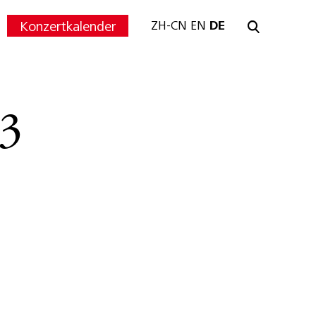
Konzertkalender
ZH-CN
EN
DE
3