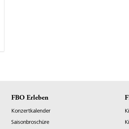
FBO Erleben
F
Konzertkalender
K
Saisonbroschüre
K