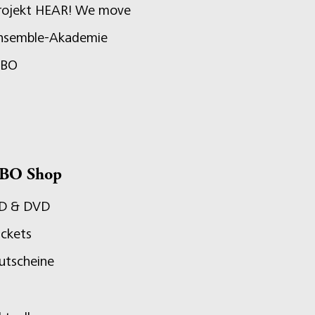
rojekt HEAR! We move
nsemble-Akademie
JBO
BO Shop
D & DVD
ickets
utscheine