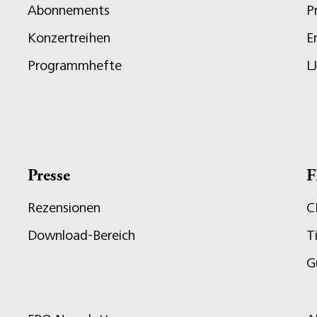
Abonnements
P
Konzertreihen
E
Programmhefte
L
Presse
F
Rezensionen
C
Download-Bereich
T
G