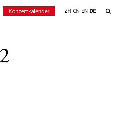
Konzertkalender
ZH-CN
EN
DE
2