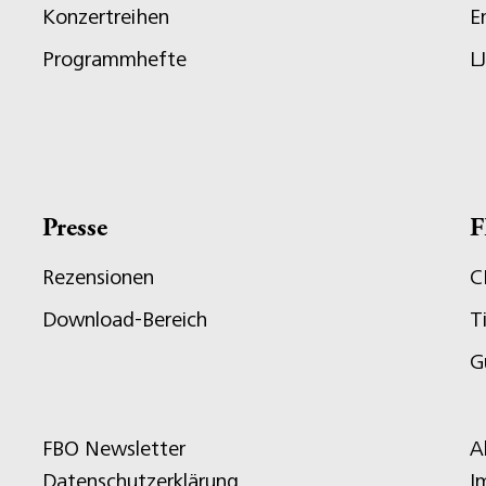
Konzertreihen
E
Programmhefte
L
Presse
F
Rezensionen
C
Download-Bereich
T
G
FBO Newsletter
A
Datenschutzerklärung
I