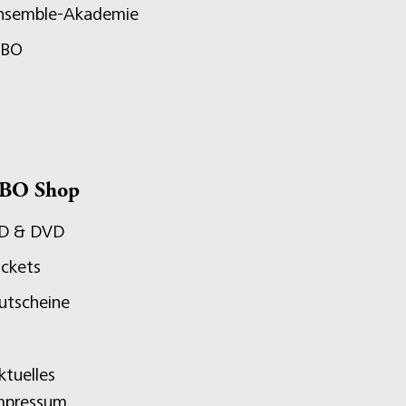
nsemble-Akademie
JBO
BO Shop
D & DVD
ickets
utscheine
ktuelles
mpressum