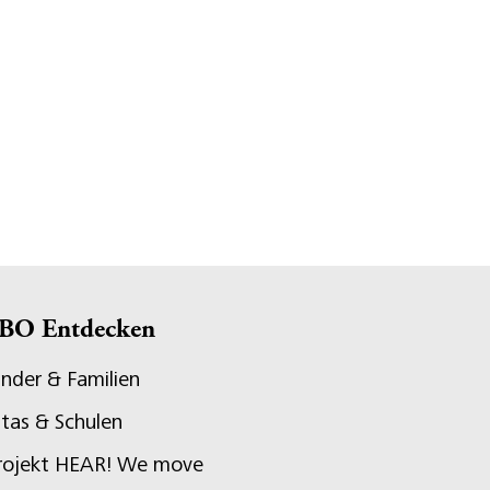
BO Entdecken
inder & Familien
itas & Schulen
rojekt HEAR! We move