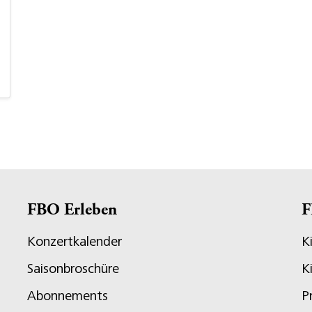
FBO Erleben
F
Konzertkalender
K
Saisonbroschüre
K
Abonnements
P